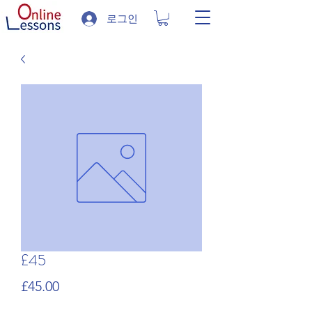
로그인
£45
가
£45.00
격