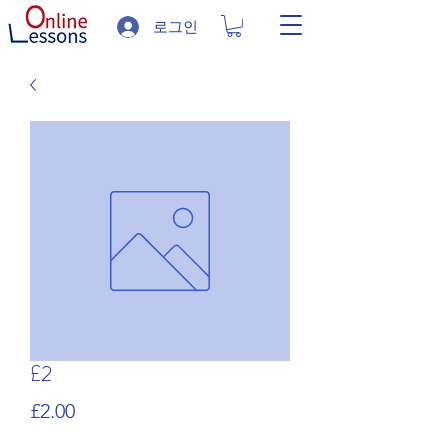
로그인
£2
가
£2.00
격