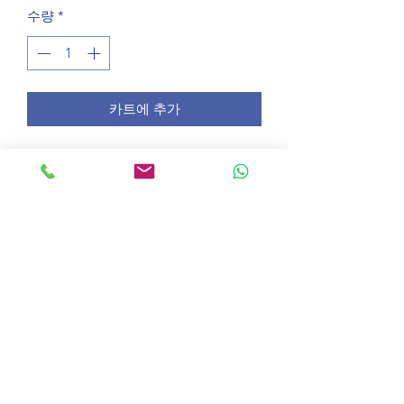
수량
*
카트에 추가
£126 for Jennifer to clear the
outstanding from this year
©2020 OnlineLessons.co.uk
온라인 영어 수업 배우기
캠브리지 시험 온라인 수업
IELTS 준비 온라인 수업
성인 영어 온라인 수업
비즈니스 영어 온라인 수업
온라인 튜터와 함께하는 영어 레벨 테스트