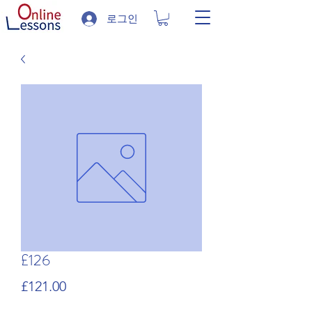
로그인
£126
가
£121.00
격