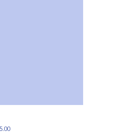
가
5.00
격