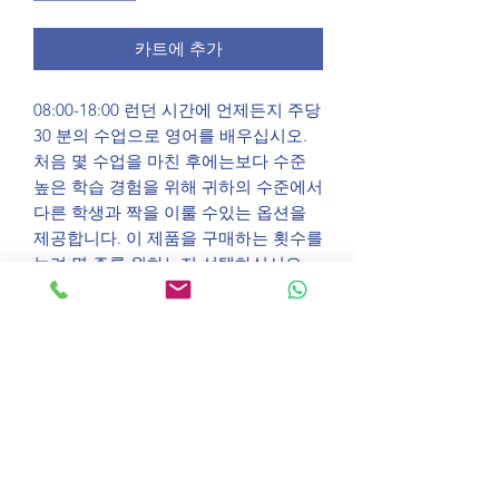
카트에 추가
08:00-18:00 런던 시간에 언제든지 주당
30 분의 수업으로 영어를 배우십시오.
처음 몇 수업을 마친 후에는보다 수준
높은 학습 경험을 위해 귀하의 수준에서
다른 학생과 짝을 이룰 수있는 옵션을
제공합니다. 이 제품을 구매하는 횟수를
늘려 몇 주를 원하는지 선택하십시오.
메모 할 펜과 종이를 준비하십시오.
코스 정보
Take a 30분 우리의 숙련된 영어 교사
만족 보장
또는 음악 교사 중 한 명과 함께 매주 온
라인 수업. Zoom과 연결하여
수업이 마음에 들지 않으면
your confidence가 치솟는 것을 보십시